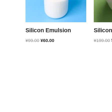
Silicon Emulsion
Silico
¥
99.00
¥
60.00
¥
199.00